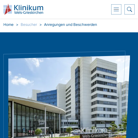
Skip to main content
Breadcrumb
Home
Besucher
Anregungen und Beschwerden
Bild