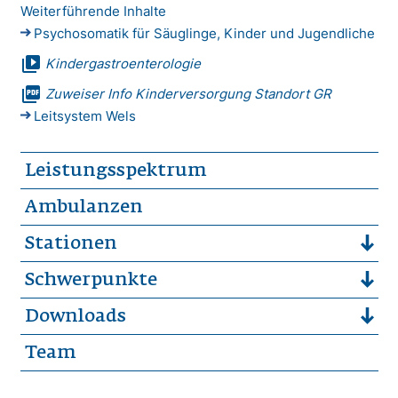
Weiterführende Inhalte
Psychosomatik für Säuglinge, Kinder und Jugendliche
video_library
Kindergastroenterologie
picture_as_pdf
Zuweiser Info Kinderversorgung Standort GR
Leitsystem Wels
Leistungsspektrum
Ambulanzen
Stationen
Schwerpunkte
Downloads
Team