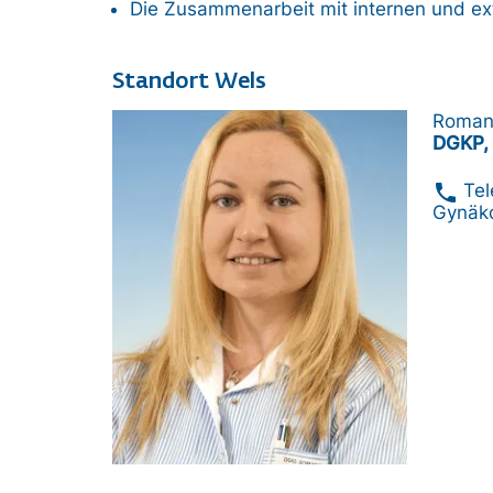
Die Zusammenarbeit mit internen und ex
Standort Wels
Bild
Romana
DGKP, 
phone
​Te
Gynäko