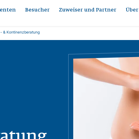
ienten
Besucher
Zuweiser und Partner
Über
- & Kontinenzberatung
Bild
ratung