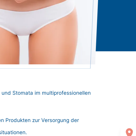
 und Stomata im multiprofessionellen
en Produkten zur Versorgung der
location_on
ituationen.