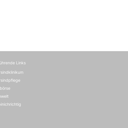
führende Links
rsindklinikum
rsindpflege
börse
nwelt
inichrichtig