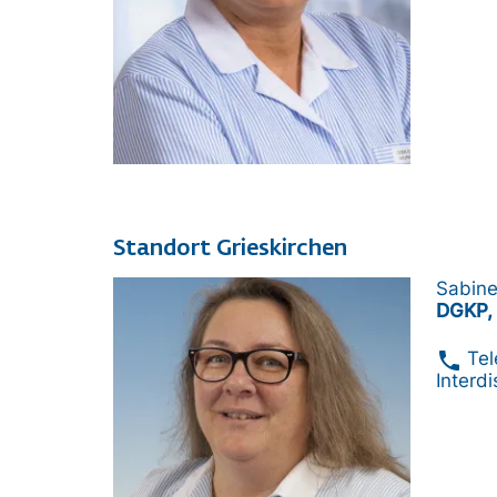
Standort Grieskirchen
Bild
Sabine
DGKP, 
phone
Te
Interdi