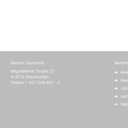
Weitere Standorte
Weiter
Wagnleithner Straße 27
#wi
A-4710 Grieskirchen
#wi
Telefon + 43 7248 601 - 0
Job
Ler
Wob