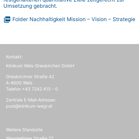
Umsetzung gebracht.
picture_as_pdf
Folder Nachhaltigkeit Mission – Vision – Strategie
Kontakt:
Klinikum Wels-Grieskirchen GmbH
Grieskirchner Straße 42
A-4600 Wels
Telefon +43 7242 415 - 0
Zentrale E-Mail-Adresse:
post@klinikum-wegr.at
Weitere Standorte
Wagnleithner Straße 27