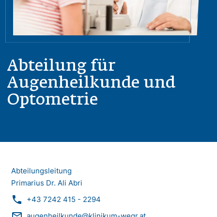
Abteilung für
Augenheilkunde und
Optometrie
Abteilungsleitung
Primarius Dr. Ali Abri
phone
+43 7242 415 - 2294
mail_outline
augenheilkunde@klinikum-wegr.at