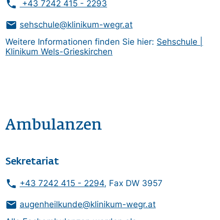
phone
+43 7242 415 - 2293
mail
sehschule@klinikum-wegr.at
Weitere Informationen finden Sie hier:
Sehschule |
Klinikum Wels-Grieskirchen
Ambulanzen
Sekretariat
phone
+43 7242 415 - 2294
, Fax DW 3957
mail
augenheilkunde@klinikum-wegr.at