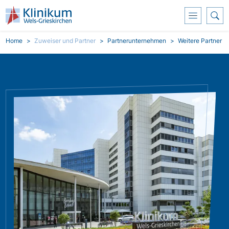
Skoči na glavni sadržaj
Breadcrumb
Home
Zuweiser und Partner
Partnerunternehmen
Weitere Partner
Slika