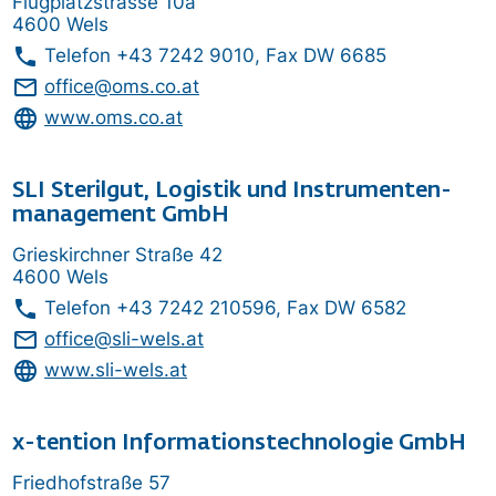
Flugplatzstrasse 10a
4600 Wels
phone
Telefon
+43 7242 9010
, Fax DW 6685
mail_outline
office@oms.co.at
language
www.oms.co.at
SLI Sterilgut, Logistik und Instrumenten­
management GmbH
Grieskirchner Straße 42
4600 Wels
phone
Telefon
+43 7242 210596
, Fax DW 6582
mail_outline
office@sli-wels.at
language
www.sli-wels.at
x-tention Informations­technologie GmbH
Friedhofstraße 57