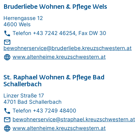
Bruderliebe Wohnen & Pflege Wels
Herrengasse 12
4600 Wels
phone
Telefon
+43 7242 46254
, Fax DW 30
mail_outline
bewohnerservice@bruderliebe.kreuzschwestern.at
language
www.altenheime.kreuzschwestern.at
St. Raphael Wohnen & Pflege Bad
Schallerbach
Linzer Straße 17
4701 Bad Schallerbach
phone
Telefon
+43 7249 48400
mail_outline
bewohnerservice@straphael.kreuzschwestern.at
language
www.altenheime.kreuzschwestern.at