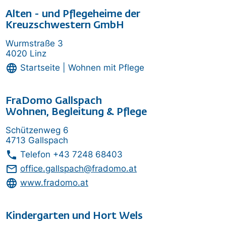
Alten - und Pflegeheime der
Kreuzschwestern GmbH
Wurmstraße 3
4020 Linz
language
Startseite | Wohnen mit Pflege
FraDomo Gallspach
Wohnen, Begleitung & Pflege
Schützenweg 6
4713 Gallspach
phone
Telefon
+43 7248 68403
mail_outline
office.gallspach@fradomo.at
language
www.fradomo.at
Kindergarten und Hort Wels