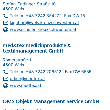
Stefan-Fadinger-Straße 10
4600 Wels
phone
Telefon
+43 7242 354272
, Fax DW 15
mail_outline
kigahort
@wels.kreuzschwestern.at
language
www.schulen.kreuzschwestern.at
med&tex medizinprodukte &
textilmanagement GmbH
Römerstraße 1
4600 Wels
phone
Telefon
+43 7242 206512
, Fax DW 6555
mail_outline
office@medtex.at
language
www.medtex.at
OMS Objekt Management Service GmbH