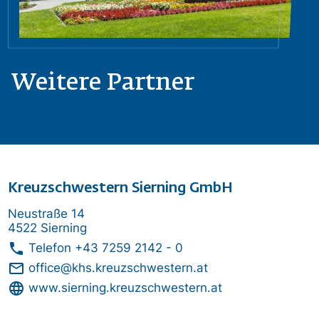
Weitere Partner
Kreuzschwestern Sierning GmbH
Neustraße 14
4522 Sierning
phone
Telefon
+43 7259 2142 - 0
mail_outline
office@khs.kreuzschwestern.at
language
www.sierning.kreuzschwestern.at