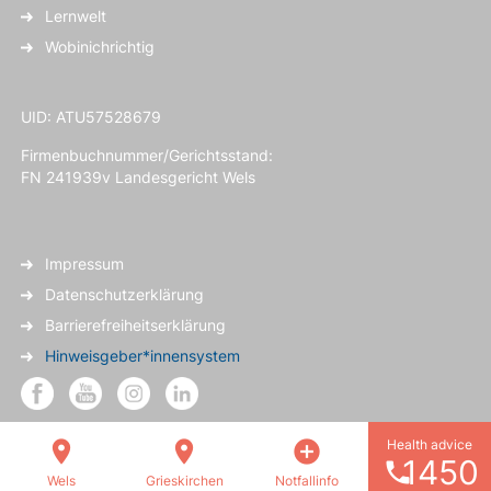
Lernwelt
Wobinichrichtig
UID: ATU57528679
Firmenbuchnummer/Gerichtsstand:
FN 241939v Landesgericht Wels
Impressum
Datenschutzerklärung
Barrierefreiheitserklärung
Hinweisgeber*innensystem
Health advice
location_on
location_on
add_circle
1450
phone
Wels
Grieskirchen
Notfallinfo