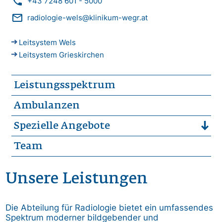
phone
+43 7248 601 - 5000
mail_outline
radiologie-wels@klinikum-wegr.at
Leitsystem Wels
Leitsystem Grieskirchen
Leistungsspektrum
Ambulanzen
Spezielle Angebote
Team
Unsere Leistungen
Die Abteilung für Radiologie bietet ein umfassendes
Spektrum moderner bildgebender und