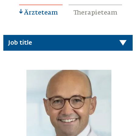
Ärzteteam
Therapieteam
Job title