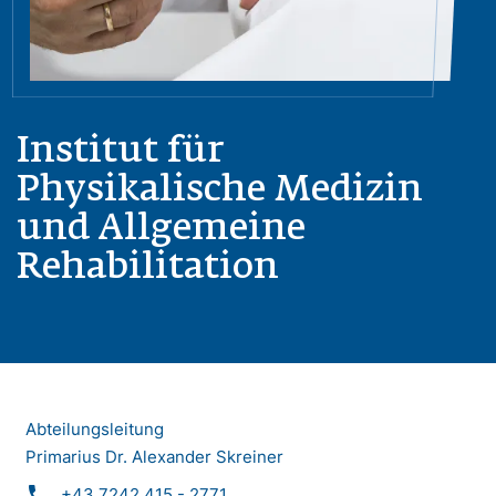
Institut für
Physikalische Medizin
und Allgemeine
Rehabilitation
Abteilungsleitung
Primarius Dr. Alexander Skreiner
phone
+43 7242 415 - 2771