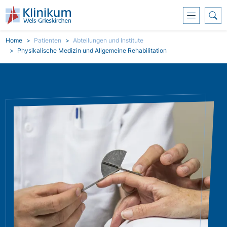
Skoči na glavni sadržaj
Breadcrumb
Home
Patienten
Abteilungen und Institute
Physikalische Medizin und Allgemeine Rehabilitation
Slika