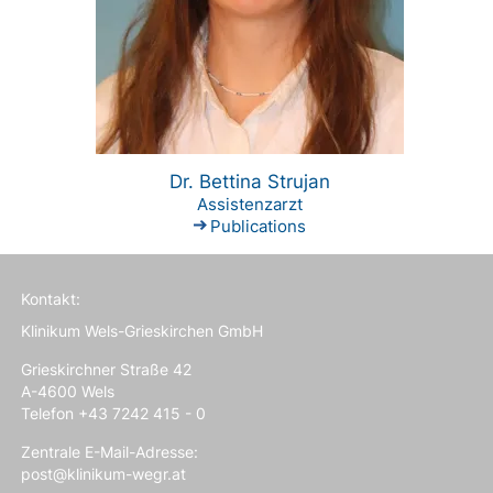
Dr. Bettina Strujan
Assistenzarzt
Publications
Kontakt:
Klinikum Wels-Grieskirchen GmbH
Grieskirchner Straße 42
A-4600 Wels
Telefon +43 7242 415 - 0
Zentrale E-Mail-Adresse:
post@klinikum-wegr.at