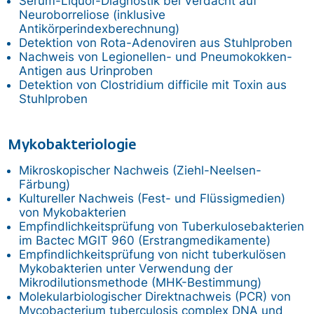
Serum-Liquor-Diagnostik bei Verdacht auf
Neuroborreliose (inklusive
Antikörperindexberechnung)
Detektion von Rota-Adenoviren aus Stuhlproben
Nachweis von Legionellen- und Pneumokokken-
Antigen aus Urinproben
Detektion von Clostridium difficile mit Toxin aus
Stuhlproben
Mykobakteriologie
Mikroskopischer Nachweis (Ziehl-Neelsen-
Färbung)
Kultureller Nachweis (Fest- und Flüssigmedien)
von Mykobakterien
Empfindlichkeitsprüfung von Tuberkulosebakterien
im Bactec MGIT 960 (Erstrangmedikamente)
Empfindlichkeitsprüfung von nicht tuberkulösen
Mykobakterien unter Verwendung der
Mikrodilutionsmethode (MHK-Bestimmung)
Molekularbiologischer Direktnachweis (PCR) von
Mycobacterium tuberculosis complex DNA und