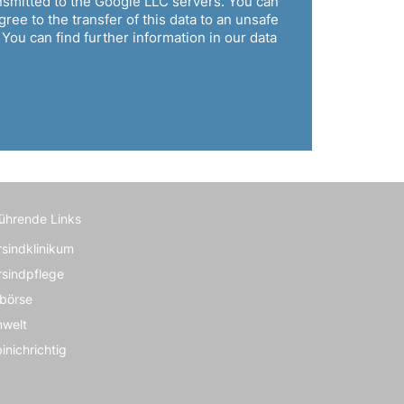
nsmitted to the Google LLC servers. You can
ree to the transfer of this data to an unsafe
 You can find further information in our data
führende Links
rsindklinikum
rsindpflege
börse
nwelt
inichrichtig