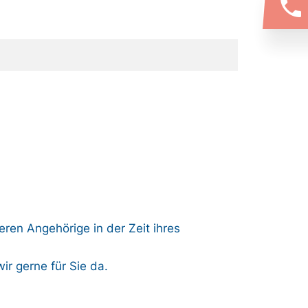
phone
ren Angehörige in der Zeit ihres
r gerne für Sie da.