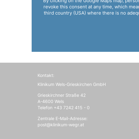
By clicking on the Google Maps map, person
revoke this consent at any time, which means
third country (USA) where there is no adequa
Kontakt:
Klinikum Wels-Grieskirchen GmbH
Grieskirchner Straße 42
A-4600 Wels
Telefon +43 7242 415 - 0
Zentrale E-Mail-Adresse:
post@klinikum-wegr.at