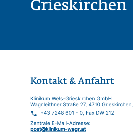
Grieskirchen
Kontakt & Anfahrt
Klinikum Wels-Grieskirchen GmbH
Wagnleithner Straße 27, 4710 Grieskirchen,
phone
+43 7248 601 - 0
, Fax DW 212
Zentrale E-Mail-Adresse:
post@klinikum-wegr.at