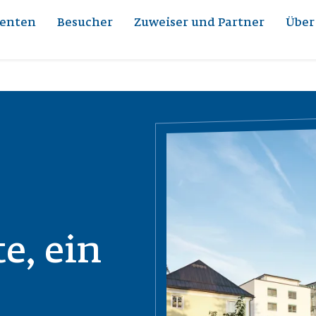
ienten
Besucher
Zuweiser und Partner
Über
Obrázek
e, ein