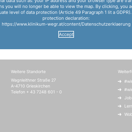
al data such as: your IP address and your browser type are tra
 you will no longer be able to view the map. By clicking, you ag
te level of data protection (Article 49 Paragraph 1 lit a GDPR).
protection declaration:
https://www.klinikum-wegr.at/content/Datenschutzerklaerung
Accept
Weitere Standorte
Weiter
Wagnleithner Straße 27
#wi
A-4710 Grieskirchen
#wi
Telefon + 43 7248 601 - 0
Job
Ler
Wob