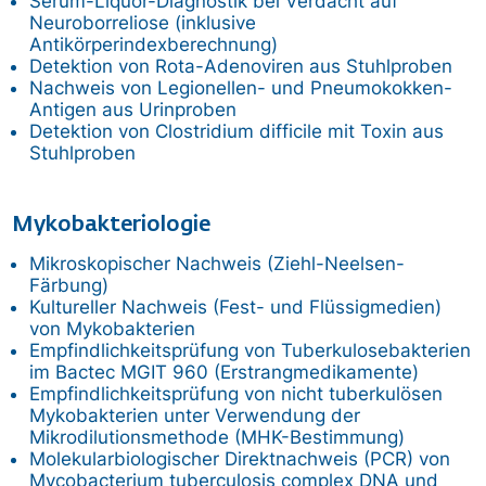
Serum-Liquor-Diagnostik bei Verdacht auf
Neuroborreliose (inklusive
Antikörperindexberechnung)
Detektion von Rota-Adenoviren aus Stuhlproben
Nachweis von Legionellen- und Pneumokokken-
Antigen aus Urinproben
Detektion von Clostridium difficile mit Toxin aus
Stuhlproben
Mykobakteriologie
Mikroskopischer Nachweis (Ziehl-Neelsen-
Färbung)
Kultureller Nachweis (Fest- und Flüssigmedien)
von Mykobakterien
Empfindlichkeitsprüfung von Tuberkulosebakterien
im Bactec MGIT 960 (Erstrangmedikamente)
Empfindlichkeitsprüfung von nicht tuberkulösen
Mykobakterien unter Verwendung der
Mikrodilutionsmethode (MHK-Bestimmung)
Molekularbiologischer Direktnachweis (PCR) von
Mycobacterium tuberculosis complex DNA und