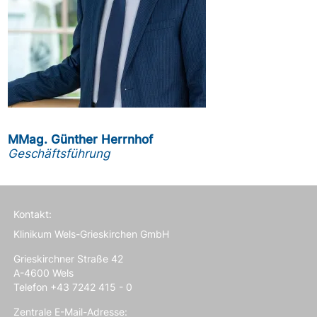
MMag. Günther Herrnhof
Geschäftsführung
Kontakt:
Klinikum Wels-Grieskirchen GmbH
Grieskirchner Straße 42
A-4600 Wels
Telefon +43 7242 415 - 0
Zentrale E-Mail-Adresse: