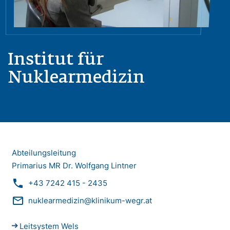
Institut für
Nuklearmedizin
Abteilungsleitung
Primarius MR Dr. Wolfgang Lintner
phone
+43 7242 415 - 2435
mail_outline
nuklearmedizin@klinikum-wegr.at
Leitsystem Wels