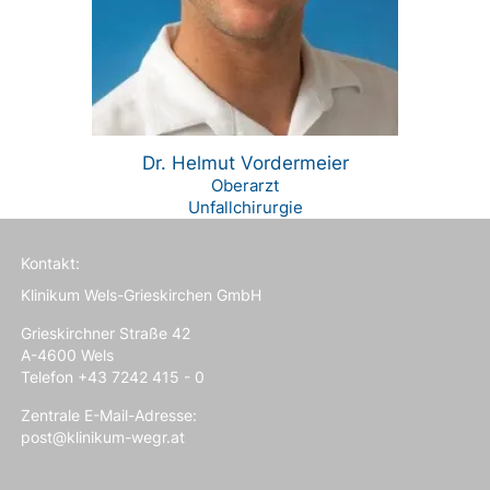
Dr. Helmut Vordermeier
Oberarzt
Unfallchirurgie
Kontakt:
Klinikum Wels-Grieskirchen GmbH
Grieskirchner Straße 42
A-4600 Wels
Telefon +43 7242 415 - 0
Zentrale E-Mail-Adresse:
post@klinikum-wegr.at