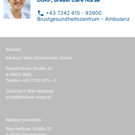
phone
+43 7242 415 - 93900
Brustgesundheitszentrum – Ambulanz
Kontakt:
Klinikum Wels-Grieskirchen GmbH
Grieskirchner Straße 42
A-4600 Wels
Telefon +43 7242 415 - 0
Zentrale E-Mail-Adresse:
post@klinikum-wegr.at
Weitere Standorte
Wagnleithner Straße 27
A-4710 Grieskirchen