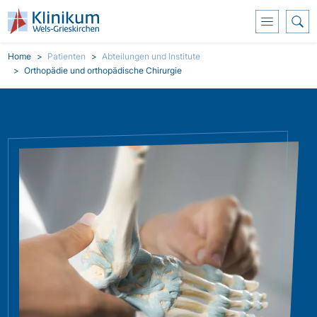
Přejít k hlavnímu obsahu
Breadcrumb
Home
Patienten
Abteilungen und Institute
Orthopädie und orthopädische Chirurgie
Obrázek