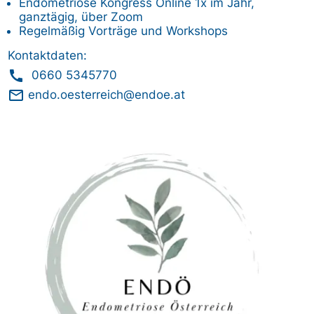
Endometriose Kongress Online 1x im Jahr,
ganztägig, über Zoom
Regelmäßig Vorträge und Workshops
Kontaktdaten:
call
0660 5345770
mail_outline
endo.oesterreich@endoe.at
Bild