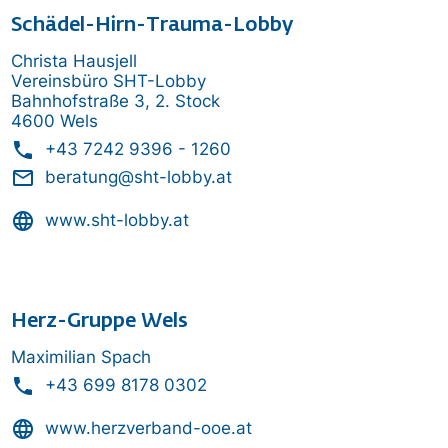
Schädel-Hirn-Trauma-Lobby
Christa Hausjell
Vereinsbüro SHT-Lobby
Bahnhofstraße 3, 2. Stock
4600 Wels
phone
+43 7242 9396 - 1260
mail_outline
beratung@sht-lobby.at
language
www.sht-lobby.at
Herz-Gruppe Wels
Maximilian Spach
phone
+43 699 8178 0302
language
www.herzverband-ooe.at