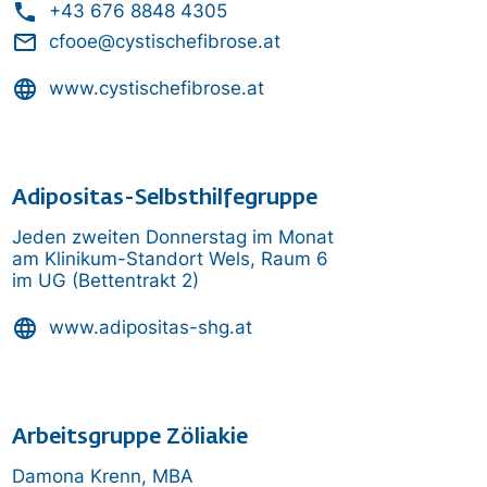
phone
+43 676 8848 4305
mail_outline
cfooe@cystischefibrose.at
language
www.cystischefibrose.at
Adipositas-Selbsthilfegruppe
Jeden zweiten Donnerstag im Monat
am Klinikum-Standort Wels, Raum 6
im UG (Bettentrakt 2)
language
www.adipositas-shg.at
Arbeitsgruppe Zöliakie
Damona Krenn, MBA