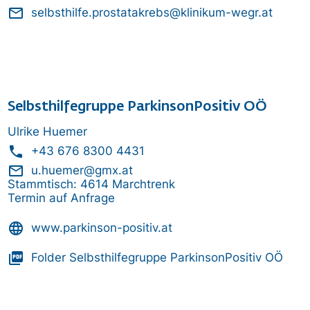
mail_outline
selbsthilfe.prostatakrebs@klinikum-wegr.at​
Selbsthilfegruppe ParkinsonPositiv OÖ
Ulrike Huemer
phone
+43 676 8300 4431
mail_outline
u.huemer@gmx.at
Stammtisch: 4614 Marchtrenk
Termin auf Anfrage
language
www.parkinson-positiv.at
picture_as_pdf
Folder Selbsthilfegruppe ParkinsonPositiv OÖ