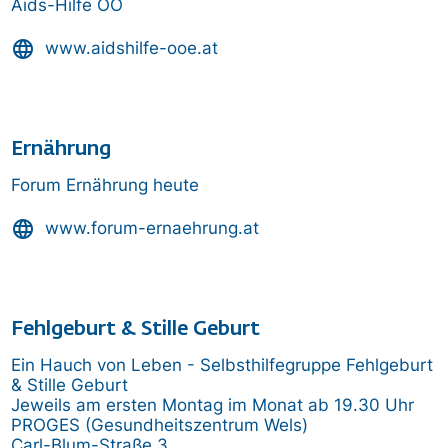
Aids-Hilfe OÖ
language
www.aidshilfe-ooe.at
Ernährung
Forum Ernährung heute
language
www.forum-ernaehrung.at
Fehlgeburt & Stille Geburt
Ein Hauch von Leben - Selbsthilfegruppe Fehlgeburt
& Stille Geburt
Jeweils am ersten Montag im Monat ab 19.30 Uhr
PROGES (Gesundheitszentrum Wels)
Carl-Blum-Straße 3