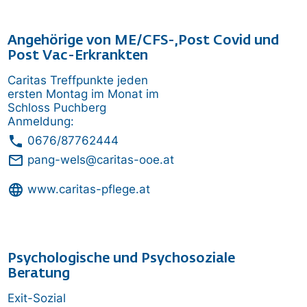
Angehörige von ME/CFS-,Post Covid und
Post Vac-Erkrankten
Caritas Treffpunkte jeden
ersten Montag im Monat im
Schloss Puchberg
Anmeldung:
phone
0676/87762444
mail_outline
pang-wels@caritas-ooe.at
language
www.caritas-pflege.at
Psychologische und Psychosoziale
Beratung
Exit-Sozial