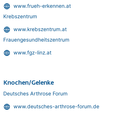
language
www.frueh-erkennen.at
Krebszentrum
language
www.krebszentrum.at
Frauengesundheitszentrum
language
www.fgz-linz.at
Knochen/Gelenke
Deutsches Arthrose Forum
language
www.deutsches-arthrose-forum.de