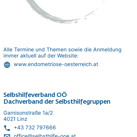
Alle Termine und Themen sowie die Anmeldung
immer aktuell auf der Website:
language
www.endometriose-oesterreich.at
Selbshilfeverband OÖ
Dachverband der Selbsthilfegruppen
Garnisonstraße 1a/2
4021 Linz
phone
+43 732 797666
mail_outline
office@selbsthilfe-ooe.at