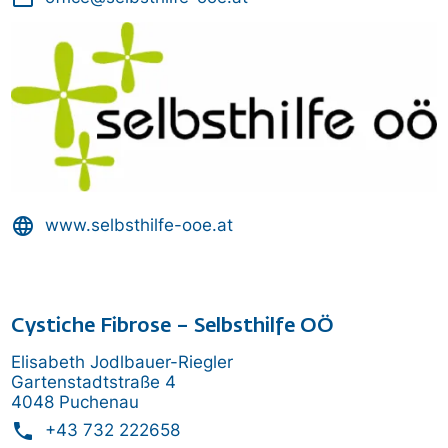
Bild
language
www.selbsthilfe-ooe.at
Cystiche Fibrose – Selbsthilfe OÖ
Elisabeth Jodlbauer-Riegler
Gartenstadtstraße 4
4048 Puchenau
phone
+43 732 222658