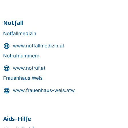
Notfall
Notfallmedizin
language
www.notfallmedizin.at
Notrufnummern
language
www.notruf.at
Frauenhaus Wels
language
www.frauenhaus-wels.atw
Aids-Hilfe