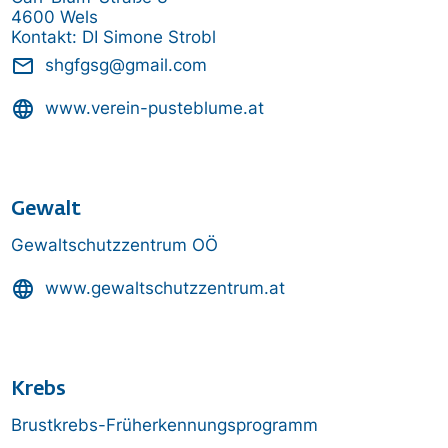
4600 Wels
Kontakt: DI Simone Strobl
mail_outline
shgfgsg@gmail.com
language
www.verein-pusteblume.at
Gewalt
Gewaltschutzzentrum OÖ
language
www.gewaltschutzzentrum.at
Krebs
Brustkrebs-Früherkennungsprogramm