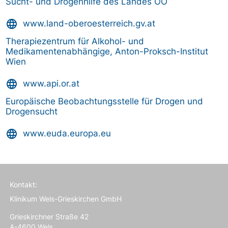
Sucht- und Drogenhilfe des Landes OÖ
language
www.land-oberoesterreich.gv.at
Therapiezentrum für Alkohol- und
Medikamentenabhängige, Anton-Proksch-Institut
Wien
language
www.api.or.at
Europäische Beobachtungsstelle für Drogen und
Drogensucht
language
www.euda.europa.eu
Kontakt:
Klinikum Wels-Grieskirchen GmbH
Grieskirchner Straße 42
A-4600 Wels