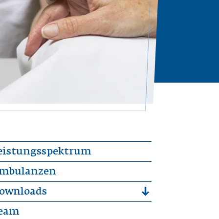
eistungsspektrum
mbulanzen
ownloads
eam