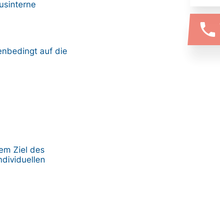
usinterne
phone
enbedingt auf die
dem Ziel des
dividuellen