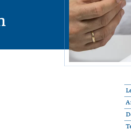
n
L
A
D
T