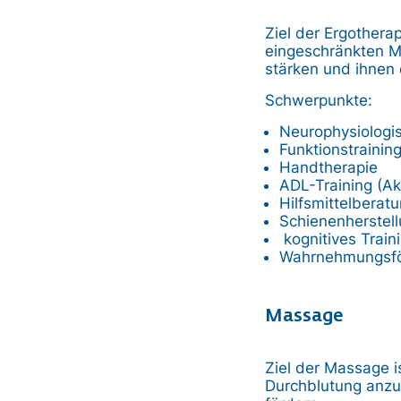
Ziel der Ergothera
eingeschränkten Me
stärken und ihnen 
Schwerpunkte:
Neurophysiologi
Funktionstrainin
Handtherapie
ADL-Training (Ak
Hilfsmittelberat
Schienenherstel
kognitives Train
Wahrnehmungsfö
Massage
Ziel der Massage i
Durchblutung anzu