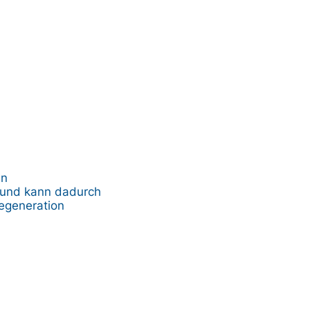
in
 und kann dadurch
egeneration