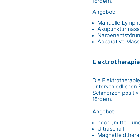
fördern.
Angebot:
Manuelle Lymph
Akupunkturmass
Narbenentstöru
Apparative Mas
Elektrotherapi
Die Elektrotherapi
unterschiedlichen
Schmerzen positiv
fördern.
Angebot:
hoch-,mittel- un
Ultraschall
Magnetfeldthera