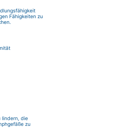
ndlungsfähigkeit
gen Fähigkeiten zu
chen.
mität
lindern, die
ymphgefäße zu