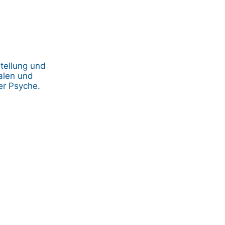
stellung und
alen und
er Psyche.