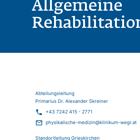
Allgemeine
Rehabilitatio
Abteilungsleitung
Primarius Dr. Alexander Skreiner
phone
+43 7242 415 - 2771
mail_outline
physikalische-medizin@klinikum-wegr.at
Standortleitung Grieskirchen