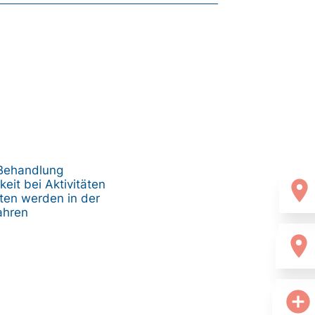
 Behandlung
location_on
eit bei Aktivitäten
ten werden in der
ahren
location_on
add_circle