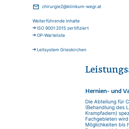
mail_outline
chirurgie2@klinikum-wegr.at
Weiterführende Inhalte
ISO 9001:2015 zertifiziert
OP-Warteliste
Leitsystem Grieskirchen
Leistung
Hernien- und Va
Die Abteilung für C
(Behandlung des L
Krampfadern) spezi
Fachgebieten wird
Möglichkeiten bis