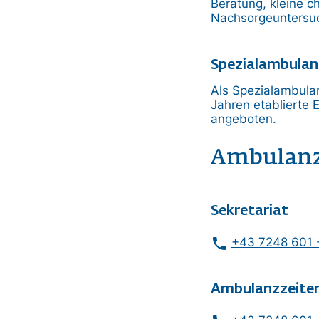
Beratung, kleine ch
Nachsorgeuntersu
Spezialambula
Als Spezialambula
Jahren etablierte
angeboten.
Ambulan
Sekretariat
phone
+43 7248 601 
Ambulanzzeite