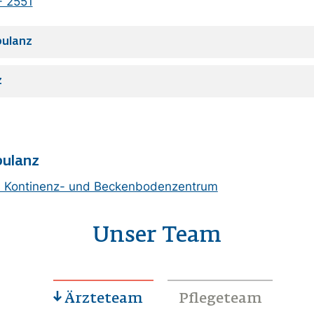
- 2551
bulanz
z
ulanz
res Kontinenz- und Beckenbodenzentrum
Unser Team
Ärzteteam
Pflegeteam