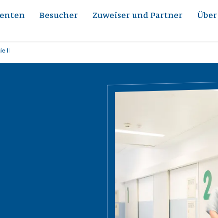
ienten
Besucher
Zuweiser und Partner
Über
ie II
Bild