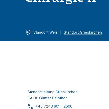
Standort Wels
Standort Grieskirchen
Standortleitung Grieskirchen
OA Dr. Günter Peinthor
phone
+43 7248 601 - 2500