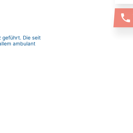
phone
eführt. Die seit
allem ambulant