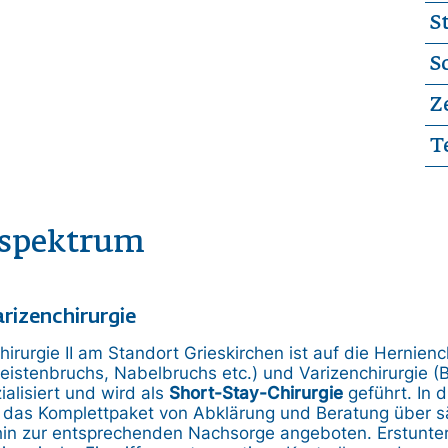
S
S
Z
T
sspektrum
rizenchirurgie
hirurgie II am Standort Grieskirchen ist auf die Hernienc
eistenbruchs, Nabelbruchs etc.) und Varizenchirurgie 
alisiert und wird als
Short-Stay-Chirurgie
geführt. In 
 das Komplettpaket von Abklärung und Beratung über sä
 hin zur entsprechenden Nachsorge angeboten. Erstunte