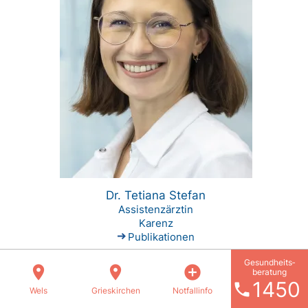
Dr. Tetiana Stefan
Assistenzärztin
Karenz
Publikationen
Gesundheits­
location_on
location_on
add_circle
beratung
1450
phone
Wels
Grieskirchen
Notfallinfo