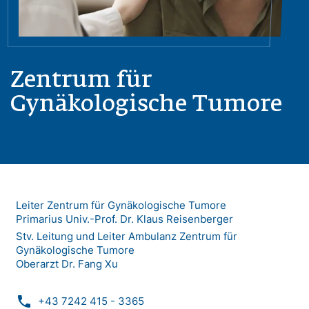
Zentrum für
Gynäkologische Tumore
Leiter Zentrum für Gynäkologische Tumore
Primarius Univ.-Prof. Dr. Klaus Reisenberger
Stv. Leitung und Leiter Ambulanz Zentrum für
Gynäkologische Tumore
Oberarzt Dr. Fang Xu
phone
+43 7242 415 - 3365