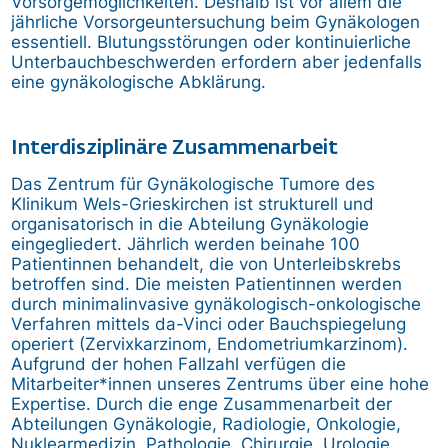
Vorsorgemöglichkeiten. Deshalb ist vor allem die
jährliche Vorsorgeuntersuchung beim Gynäkologen
essentiell. Blutungsstörungen oder kontinuierliche
Unterbauchbeschwerden erfordern aber jedenfalls
eine gynäkologische Abklärung.
Interdisziplinäre Zusammenarbeit
Das Zentrum für Gynäkologische Tumore des
Klinikum Wels-Grieskirchen ist strukturell und
organisatorisch in die Abteilung Gynäkologie
eingegliedert. Jährlich werden beinahe 100
Patientinnen behandelt, die von Unterleibskrebs
betroffen sind. Die meisten Patientinnen werden
durch minimalinvasive gynäkologisch-onkologische
Verfahren mittels da-Vinci oder Bauchspiegelung
operiert (Zervixkarzinom, Endometriumkarzinom).
Aufgrund der hohen Fallzahl verfügen die
Mitarbeiter*innen unseres Zentrums über eine hohe
Expertise. Durch die enge Zusammenarbeit der
Abteilungen Gynäkologie, Radiologie, Onkologie,
Nuklearmedizin, Pathologie, Chirurgie, Urologie,