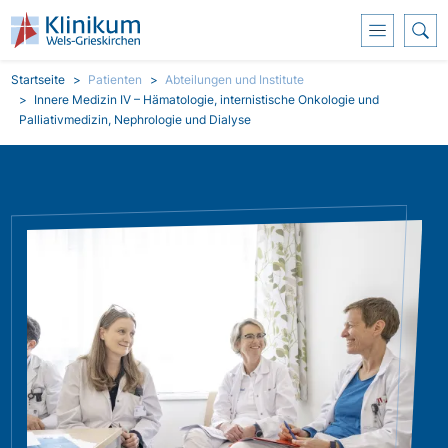
Direkt zum Inhalt
Pfadnavigation
Startseite
Patienten
Abteilungen und Institute
Innere Medizin IV – Hämatologie, internistische Onkologie und
Palliativmedizin, Nephrologie und Dialyse
Bild