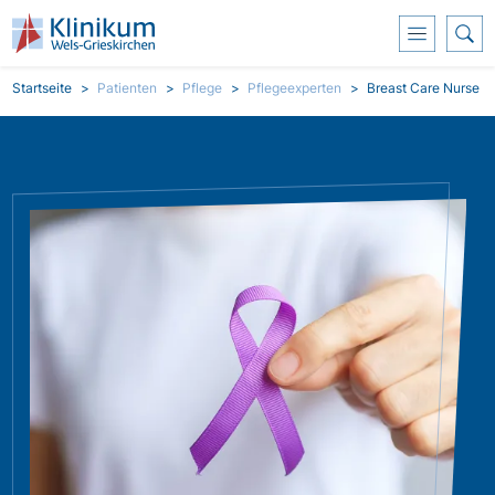
Direkt zum Inhalt
Pfadnavigation
Startseite
Patienten
Pflege
Pflegeexperten
Breast Care Nurse
Bild