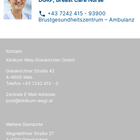
phone
+43 7242 415 - 93900
Brustgesundheitszentrum – Ambulanz
Kontakt:
Klinikum Wels-Grieskirchen GmbH
Grieskirchner Straße 42
A-4600 Wels
Telefon +43 7242 415 - 0
Zentrale E-Mail-Adresse:
post@klinikum-wegr.at
Weitere Standorte
Wagnleithner Straße 27
A-4710 Grieskirchen