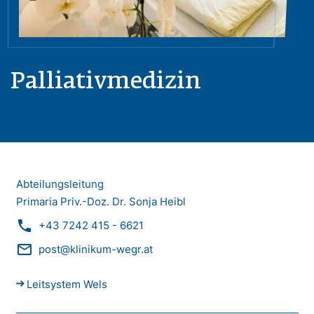
Palliativmedizin
Abteilungsleitung
Primaria Priv.-Doz. Dr. Sonja Heibl
phone
+43 7242 415 - 6621
mail_outline
post@klinikum-wegr.at
Leitsystem Wels