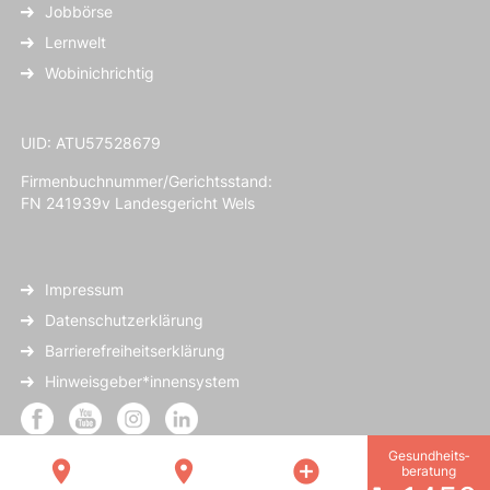
Jobbörse
Lernwelt
Wobinichrichtig
UID: ATU57528679
Firmenbuchnummer/Gerichtsstand:
FN 241939v Landesgericht Wels
Impressum
Datenschutzerklärung
Barrierefreiheitserklärung
Hinweisgeber*innensystem
Gesundheits­
location_on
location_on
add_circle
beratung