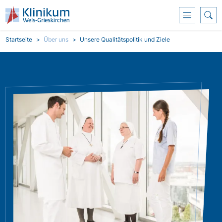
Direkt zum Inhalt
Pfadnavigation
Startseite
Über uns
Unsere Qualitätspolitik und Ziele
Bild