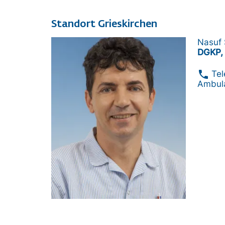
Standort Grieskirchen
Bild
Nasuf 
DGKP, 
phone
Te
Ambula