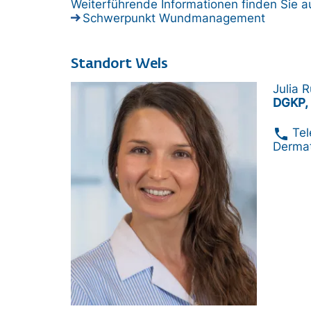
Weiterführende Informationen finden Sie 
Schwerpunkt Wundmanagement
Standort Wels
Bild
Julia 
DGKP, 
phone
Te
Dermat