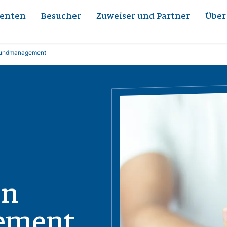
ienten
Besucher
Zuweiser und Partner
Über
undmanagement
Bild
en
ement