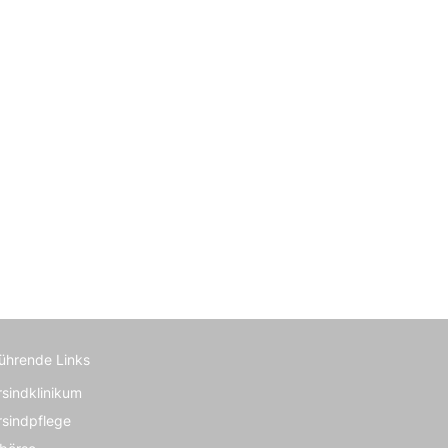
führende Links
rsindklinikum
rsindpflege