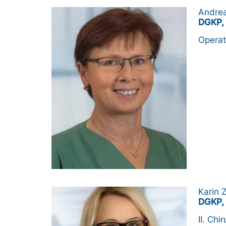
Bild
Andrea
DGKP, 
Operat
Bild
Karin Z
DGKP, 
II. Ch