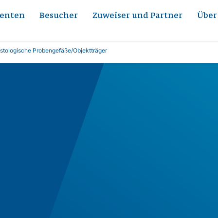
ienten
Besucher
Zuweiser und Partner
Über
histologische Probengefäße/Objektträger