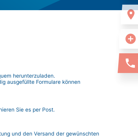
location_on
add_circle
phone
equem herunterzuladen.
ndig ausgefüllte Formulare können
ieren Sie es per Post.
eitung und den Versand der gewünschten