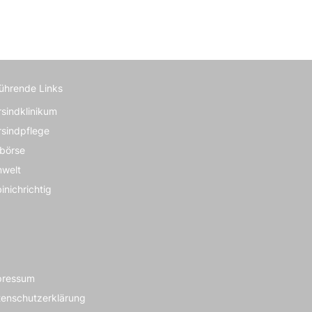
führende Links
rsindklinikum
rsindpflege
börse
nwelt
inichrichtig
pressum
enschutzerklärung