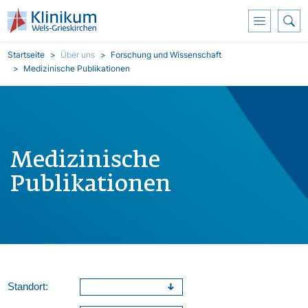
Direkt zum Inhalt
Pfadnavigation
Startseite
Über uns
Forschung und Wissenschaft
Medizinische Publikationen
Medizinische
Publikationen
Standort: