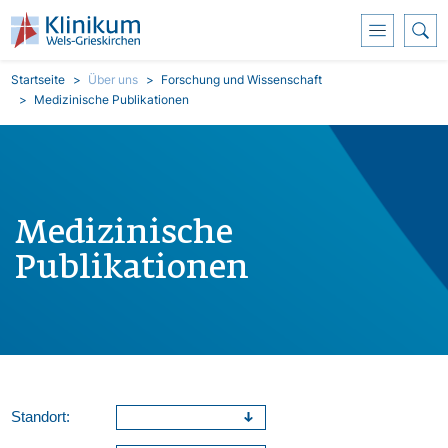
Direkt zum Inhalt
Pfadnavigation
Startseite
Über uns
Forschung und Wissenschaft
Medizinische Publikationen
Medizinische
Publikationen
Standort: