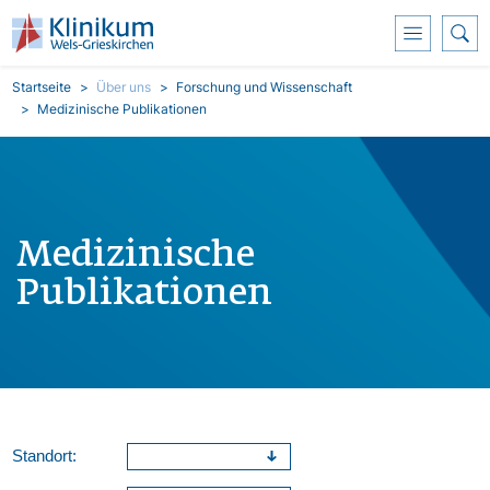
Direkt zum Inhalt
Pfadnavigation
Startseite
Über uns
Forschung und Wissenschaft
Medizinische Publikationen
Medizinische
Publikationen
Standort: