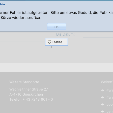
hler:
terner Fehler ist aufgetreten. Bitte um etwas Geduld, die Publik
n Kürze wieder abrufbar.
Abteilung:
OK
Bis Datum:
Loading...
Weitere Standorte
Weiter
Wagnleithner Straße 27
#wi
A-4710 Grieskirchen
#wi
Telefon + 43 7248 601 - 0
Job
Ler