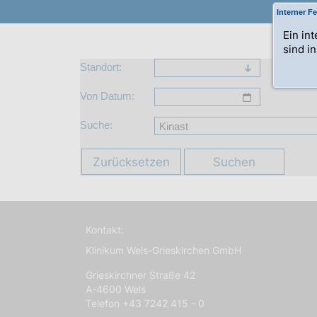
Interner Fe
Ein in
sind i
Standort:
Von Datum:
Suche:
Zurücksetzen
Suchen
Kontakt:
Klinikum Wels-Grieskirchen GmbH
Grieskirchner Straße 42
A-4600 Wels
Telefon +43 7242 415 - 0