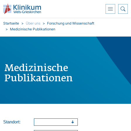
Direkt zum Inhalt
Pfadnavigation
Startseite
Über uns
Forschung und Wissenschaft
Medizinische Publikationen
Medizinische
Publikationen
Standort: