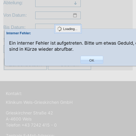
Abteilung:
Von Datum:
Bis Datum:
Loading...
Interner Fehler:
Suche:
Ein interner Fehler ist aufgetreten. Bitte um etwas Geduld,
sind in Kürze wieder abrufbar.
OK
Zurücksetzen
Suchen
Kontakt:
Klinikum Wels-Grieskirchen GmbH
Grieskirchner Straße 42
A-4600 Wels
Telefon +43 7242 415 - 0
Zentrale E-Mail-Adresse: