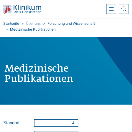
Direkt zum Inhalt
Pfadnavigation
Startseite
Über uns
Forschung und Wissenschaft
Medizinische Publikationen
Medizinische
Publikationen
Standort: