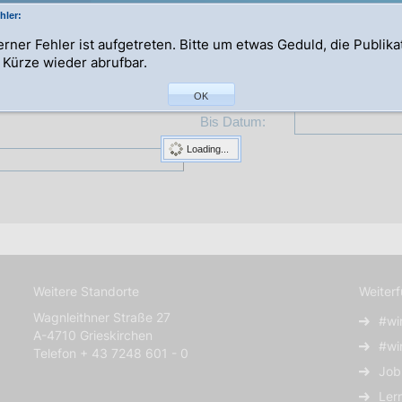
hler:
terner Fehler ist aufgetreten. Bitte um etwas Geduld, die Publik
n Kürze wieder abrufbar.
Abteilung:
OK
Bis Datum:
Loading...
Weitere Standorte
Weiter
Wagnleithner Straße 27
#wi
A-4710 Grieskirchen
#wi
Telefon + 43 7248 601 - 0
Job
Ler