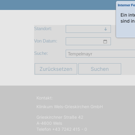
Interner Fe
Ein in
sind i
Standort:
Von Datum:
Suche:
Zurücksetzen
Suchen
Kontakt:
Klinikum Wels-Grieskirchen GmbH
Grieskirchner Straße 42
A-4600 Wels
Telefon +43 7242 415 - 0