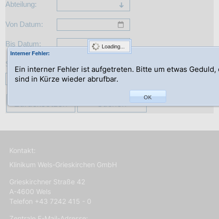
Abteilung:
Von Datum:
Bis Datum:
Loading...
Interner Fehler:
Suche:
Ein interner Fehler ist aufgetreten. Bitte um etwas Geduld,
sind in Kürze wieder abrufbar.
OK
Zurücksetzen
Suchen
Kontakt:
Klinikum Wels-Grieskirchen GmbH
Grieskirchner Straße 42
A-4600 Wels
Telefon +43 7242 415 - 0
Zentrale E-Mail-Adresse: