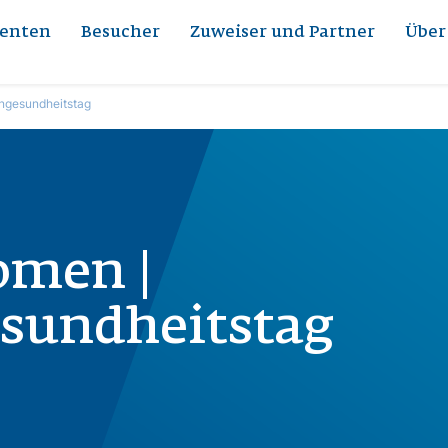
ienten
Besucher
Zuweiser und Partner
Über
engesundheitstag
omen |
sundheitstag