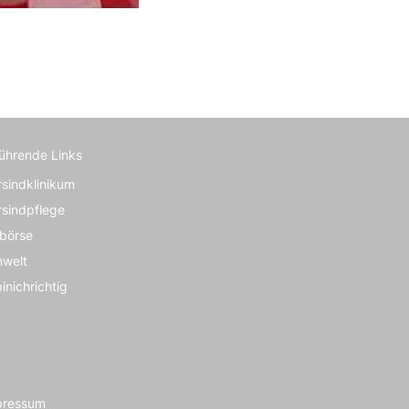
führende Links
rsindklinikum
rsindpflege
börse
nwelt
inichrichtig
pressum