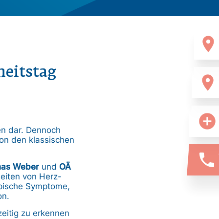
location_on
eitstag
location_on
add_circle
en dar. Dennoch
von den klassischen
phone
omas Weber
und
OÄ
eiten von Herz-
ypische Symptome,
on.
zeitig zu erkennen