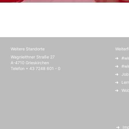
Weitere Standorte
Weiter
Wagnleithner Straße 27
#wi
A-4710 Grieskirchen
#wi
Telefon + 43 7248 601 - 0
Job
Ler
Wob
Im