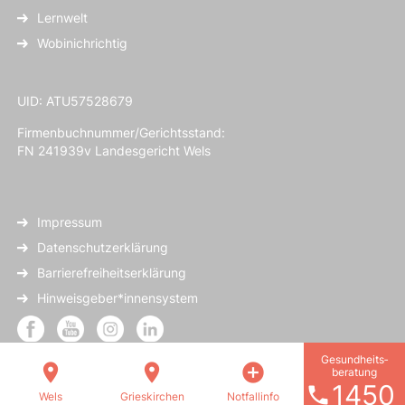
Lernwelt
Wobinichrichtig
UID: ATU57528679
Firmenbuchnummer/Gerichtsstand:
FN 241939v Landesgericht Wels
Impressum
Datenschutzerklärung
Barrierefreiheitserklärung
Hinweisgeber*innensystem
Gesundheits­
location_on
location_on
add_circle
beratung
1450
phone
Wels
Grieskirchen
Notfallinfo