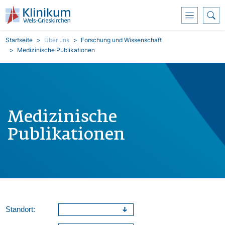
Direkt zum Inhalt
Pfadnavigation
Startseite
Über uns
Forschung und Wissenschaft
Medizinische Publikationen
Medizinische
Publikationen
Standort: