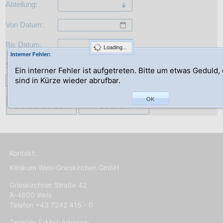
Abteilung:
Von Datum:
Bis Datum:
Loading...
Interner Fehler:
Suche:
Ein interner Fehler ist aufgetreten. Bitte um etwas Geduld,
sind in Kürze wieder abrufbar.
OK
Zurücksetzen
Suchen
Kontakt:
Klinikum Wels-Grieskirchen GmbH
Grieskirchner Straße 42
A-4600 Wels
Telefon +43 7242 415 - 0
Zentrale E-Mail-Adresse: