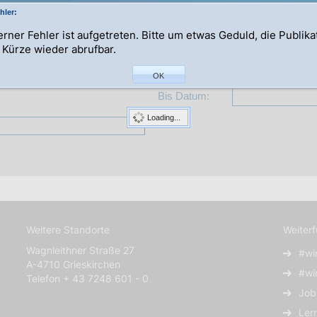
hler:
terner Fehler ist aufgetreten. Bitte um etwas Geduld, die Publik
n Kürze wieder abrufbar.
Abteilung:
OK
Bis Datum:
Loading...
Weitere Standorte
Weiter
Wagnleithner Straße 27
#wi
A-4710 Grieskirchen
#wi
Telefon + 43 7248 601 - 0
Job
Ler