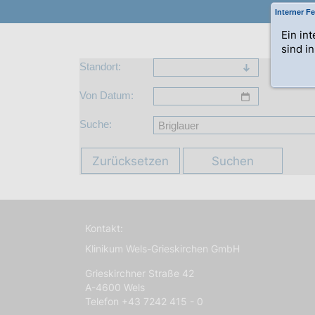
Interner Fe
Ein in
sind i
Standort:
Von Datum:
Suche:
Zurücksetzen
Suchen
Kontakt:
Klinikum Wels-Grieskirchen GmbH
Grieskirchner Straße 42
A-4600 Wels
Telefon +43 7242 415 - 0