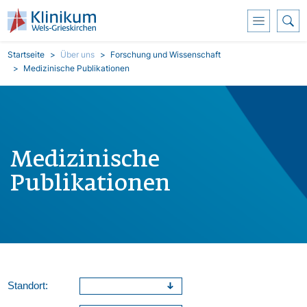
Direkt zum Inhalt
Pfadnavigation
Startseite
Über uns
Forschung und Wissenschaft
Medizinische Publikationen
Medizinische
Publikationen
Standort: