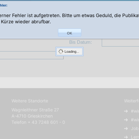
hler:
terner Fehler ist aufgetreten. Bitte um etwas Geduld, die Publik
n Kürze wieder abrufbar.
Abteilung:
OK
Bis Datum:
Loading...
Weitere Standorte
Weiter
Wagnleithner Straße 27
#wi
A-4710 Grieskirchen
#wi
Telefon + 43 7248 601 - 0
Job
Ler