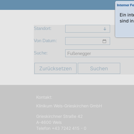
Interner Fe
Ein in
sind i
Standort:
Von Datum:
Suche:
Zurücksetzen
Suchen
Kontakt:
Klinikum Wels-Grieskirchen GmbH
Grieskirchner Straße 42
A-4600 Wels
Telefon +43 7242 415 - 0