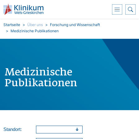
Direkt zum Inhalt
Pfadnavigation
Startseite
Über uns
Forschung und Wissenschaft
Medizinische Publikationen
Medizinische
Publikationen
Standort: