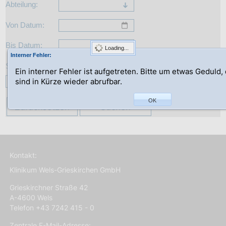
Abteilung:
Von Datum:
Bis Datum:
Loading...
Interner Fehler:
Suche:
Ein interner Fehler ist aufgetreten. Bitte um etwas Geduld,
sind in Kürze wieder abrufbar.
OK
Zurücksetzen
Suchen
Kontakt:
Klinikum Wels-Grieskirchen GmbH
Grieskirchner Straße 42
A-4600 Wels
Telefon +43 7242 415 - 0
Zentrale E-Mail-Adresse: