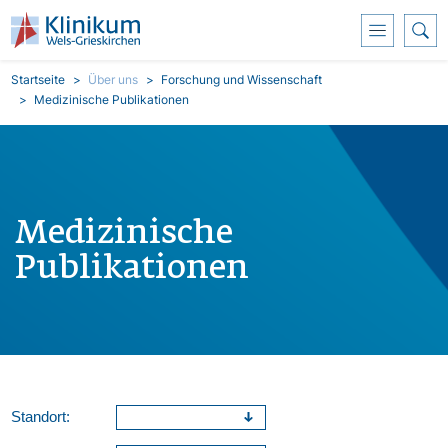
Direkt zum Inhalt
Pfadnavigation
Startseite
Über uns
Forschung und Wissenschaft
Medizinische Publikationen
Medizinische
Publikationen
Standort: