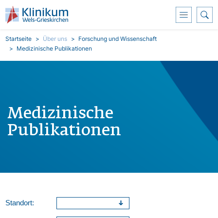
Direkt zum Inhalt
Pfadnavigation
Startseite
Über uns
Forschung und Wissenschaft
Medizinische Publikationen
Medizinische
Publikationen
Standort: