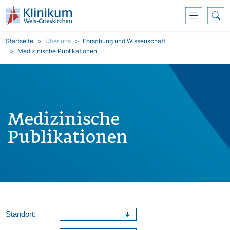
Direkt zum Inhalt
Pfadnavigation
Startseite
Über uns
Forschung und Wissenschaft
Medizinische Publikationen
Medizinische
Publikationen
Standort: