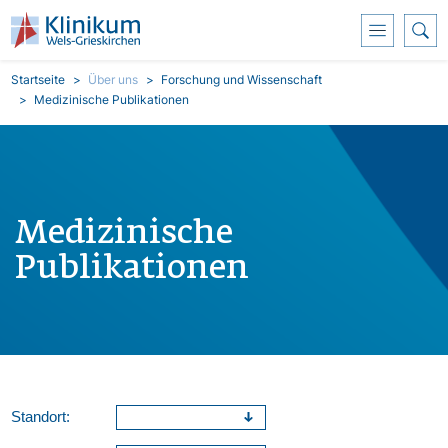
Direkt zum Inhalt
Pfadnavigation
Startseite
Über uns
Forschung und Wissenschaft
Medizinische Publikationen
Medizinische
Publikationen
Standort: